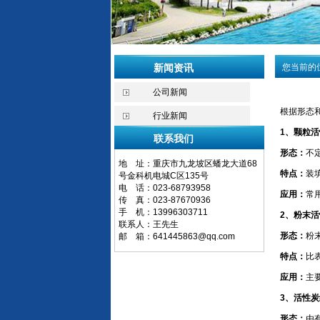
新闻资讯
您当前的
公司新闻
根据形态
行业新闻
1、颗粒
联系我们
形态：
不
地 址：重庆市九龙坡区蟠龙大道68
特点：
装
号金科机电城C区135号
电 话：023-68793958
应用：
常
传 真：023-87670936
手 机：13996303711
2、粉末
联系人：王先生
形态：
粉
邮 箱：
641445863@qq.com
特点：
比
应用：
主
3、活性
形态：
由