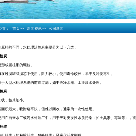
位置：
首页
>>
新闻资讯
>>
公司新闻
和原料的不同，水处理活性炭主要分为以下几类：
活性炭
定形或圆柱形的颗粒。
填在过滤罐或滤芯中使用，阻力较小，使用寿命较长，易于反冲洗再生。
用于大型水处理系统的前置过滤，如中央净水器、工业废水处理。
活性炭
末状，极其细小。
表面积最大，吸附速率快，但难以回收，通常为一次性使用。
要用在自来水厂或污水处理厂中，用于应对突发性水质污染（如土臭素、霉味等），或
炭纤维
有机纤维（如粘胶纤维、酚醛纤维）经炭化活化制成。